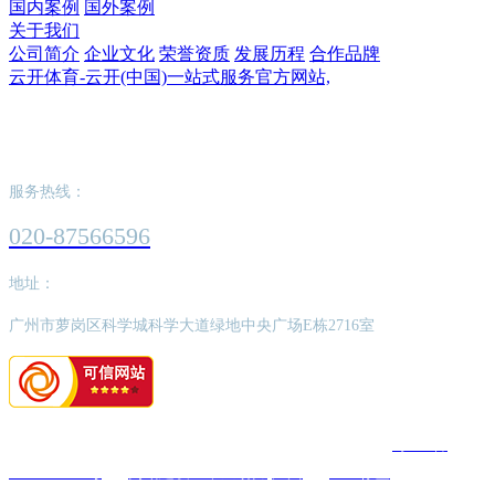
国内案例
国外案例
关于我们
公司简介
企业文化
荣誉资质
发展历程
合作品牌
云开体育-云开(中国)一站式服务官方网站,
云开体育-云开(中国)一站式服务官方网站,
服务热线：
020-87566596
地址：
广州市萝岗区科学城科学大道绿地中央广场E栋2716室
版权所有：云开体育-云开(中国)一站式服务官方网站,
粤ICP备
2022062526号
网站建设：中企动力
广州
SEO标签