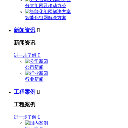
分支组网及移动办公
智能化组网解决方案
新闻资讯

新闻资讯
进一步了解

公司新闻
行业新闻
工程案例

工程案例
进一步了解
