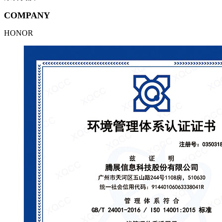
COMPANY
HONOR