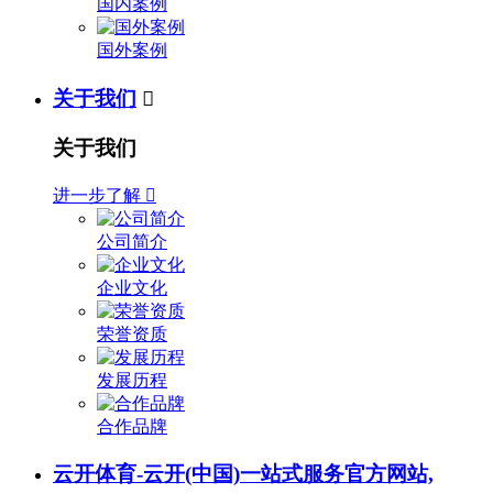
国内案例
国外案例
关于我们

关于我们
进一步了解

公司简介
企业文化
荣誉资质
发展历程
合作品牌
云开体育-云开(中国)一站式服务官方网站,