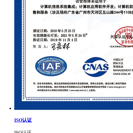
ISO认证
ISO认证