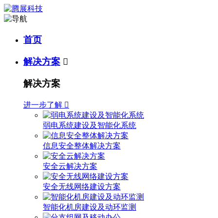
首页
解决方案

解决方案
进一步了解

弱电系统建设及智能化系统
信息安全整体解决方案
安全云解决方案
安全无线网络建设方案
智能化机房建设及动环监测