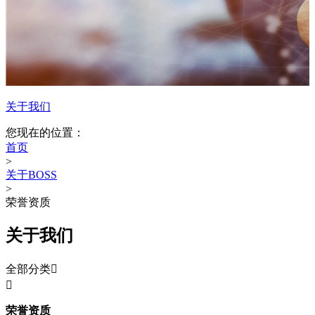
关于我们
您现在的位置：
首页
>
关于BOSS
>
荣誉资质
关于我们
全部分类


荣誉资质