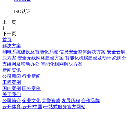
ISO认证
上一页
1
下一页
首页
解决方案
弱电系统建设及智能化系统
信息安全整体解决方案
安全云解
决方案
安全无线网络建设方案
智能化机房建设及动环监测
分
支组网及移动办公
智能化组网解决方案
新闻资讯
公司新闻
行业新闻
工程案例
国内案例
国外案例
关于我们
公司简介
企业文化
荣誉资质
发展历程
合作品牌
云开体育-云开(中国)一站式服务官方网站,
云开体育-云开(中国)一站式服务官方网站,