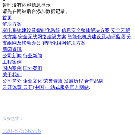
暂时没有内容信息显示
请先在网站后台添加数据记录。
首页
解决方案
弱电系统建设及智能化系统
信息安全整体解决方案
安全云解
决方案
安全无线网络建设方案
智能化机房建设及动环监测
分
支组网及移动办公
智能化组网解决方案
新闻资讯
公司新闻
行业新闻
工程案例
国内案例
国外案例
关于我们
公司简介
企业文化
荣誉资质
发展历程
合作品牌
云开体育-云开(中国)一站式服务官方网站,
云开体育-云开(中国)一站式服务官方网站,
服务热线：
020-87566596